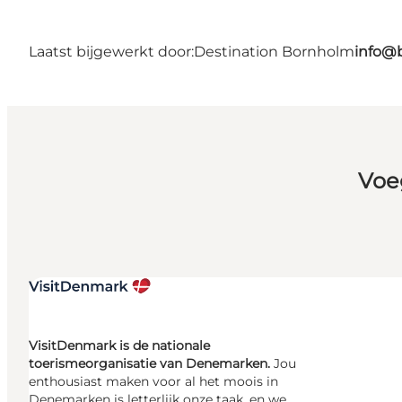
Laatst bijgewerkt door:
Destination Bornholm
info@
Voe
VisitDenmark is de nationale
toerismeorganisatie van Denemarken.
Jou
enthousiast maken voor al het moois in
Denemarken is letterlijk onze taak, en we