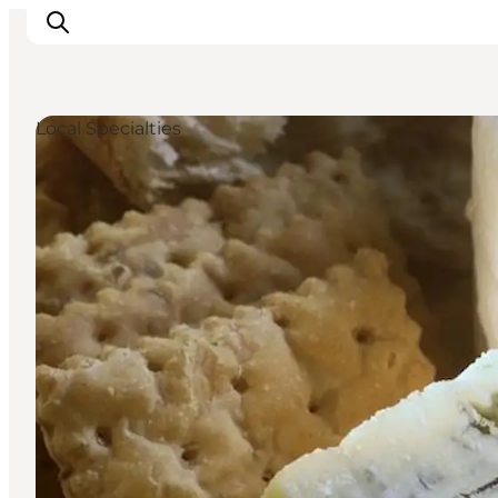
Local Specialties
Inspiratie
Bestemmingen
Wat te doen
Accommodaties
Plan je reis