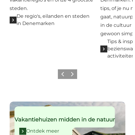
steden.
tips, of je nu 
De regio's, eilanden en steden
gaat, natuurpa
in Denemarken
in de cultuur 
gewoon simpel
Tips & inspi
bezienswa
activiteit
Vorige
Volgende
Ontdek meer
Vakantiehuizen midden in de natuur
Ontdek meer