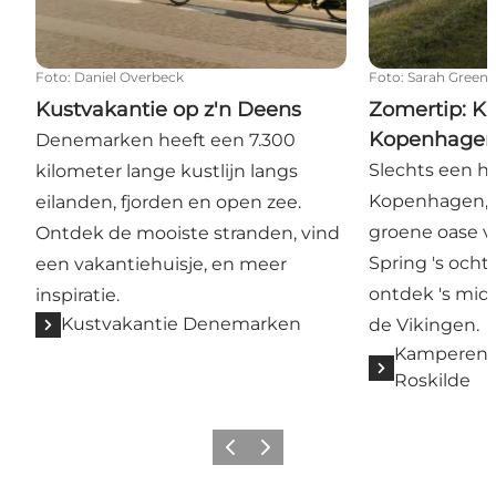
Foto
:
Daniel Overbeck
Foto
:
Sarah Green
Kustvakantie op z'n Deens
Zomertip: K
Kopenhage
Denemarken heeft een 7.300
Slechts een ha
kilometer lange kustlijn langs
Kopenhagen, e
eilanden, fjorden en open zee.
groene oase v
Ontdek de mooiste stranden, vind
Spring 's ocht
een vakantiehuisje, en meer
ontdek 's mid
inspiratie.
Kustvakantie Denemarken
de Vikingen.
Kamperen 
Roskilde
Vorige
Volgende