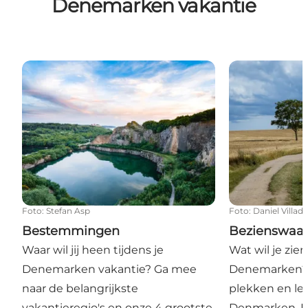
Denemarken vakantie
Bestemmingen
Bezienswaard
Foto
:
Stefan Asp
Foto
:
Daniel Villad
Bestemmingen
Bezienswaa
Waar wil jij heen tijdens je
Wat wil je zie
Denemarken vakantie? Ga mee
Denemarken? 
naar de belangrijkste
plekken en leu
vakantieregio's en onze 4 grootste
Denmarken. Hi