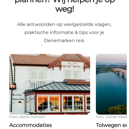
weg!
Alle antwoorden op veelgestelde vragen,
praktische informatie & tips voor je
Denemarken reis.
Accommodaties
Tolwegen en 
Foto
:
Mette Johnsen
Foto
:
Daniel Villad
Accommodaties
Tolwegen en