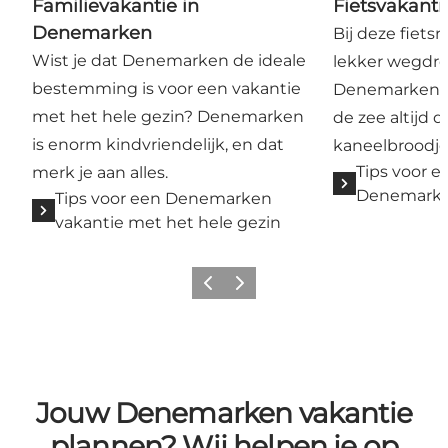
Familievakantie in
Fietsvakant
Denemarken
Bij deze fietsr
Wist je dat Denemarken de ideale
lekker wegdr
bestemming is voor een vakantie
Denemarken o
met het hele gezin? Denemarken
de zee altijd d
is enorm kindvriendelijk, en dat
kaneelbroodje 
Tips voor e
merk je aan alles.
Denemark
Tips voor een Denemarken
vakantie met het hele gezin
Vorige
Volgende
Jouw Denemarken vakantie
plannen? Wij helpen je op