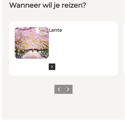
Wanneer wil je reizen?
Lente
Z
Lente
Vorige
Volgende