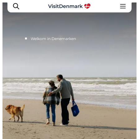
■
Welkom in Denemarken
Inspiratie
Bestemmingen
Wat te doen
Accommodaties
Plan je reis