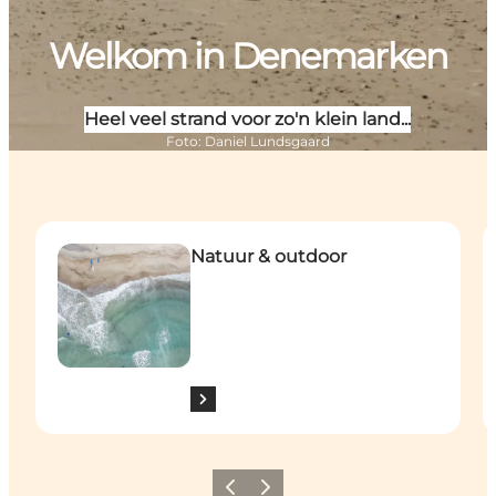
Welkom in Denemarken
Heel veel strand voor zo'n klein land...
Foto
:
Daniel Lundsgaard
Natuur & outdoor
A
Natuur & outdoor
Vorige
Volgende