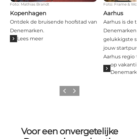
Foto
:
Mathias Brandt
Foto
:
Frame & Wor
Kopenhagen
Aarhus
Ontdek de bruisende hoofstad van
Aarhus is de 
Denemarken.
Denemarken, 
Lees meer
gelukkigste s
jouw startpun
Aarhus regio 
op vakantie
Denemark
Vorige
Volgende
Voor een onvergetelijke