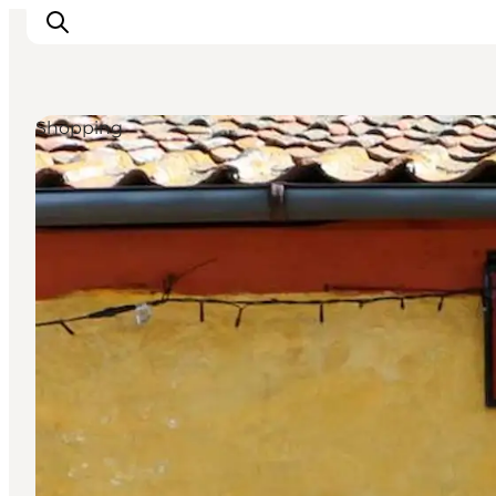
Shopping
Inspiratie
Bestemmingen
Wat te doen
Accommodaties
Plan je reis