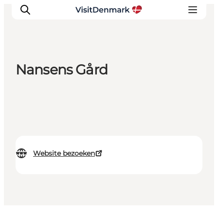
Nansens Gård
Inspiratie
Bestemmingen
Wat te doen
Accommodaties
Plan je reis
Website bezoeken