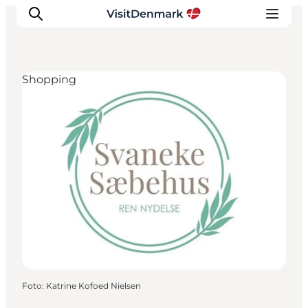
Shopping
Inspiratie
Bestemmingen
Wat te doen
Accommodaties
Plan je reis
Foto
:
Katrine Kofoed Nielsen