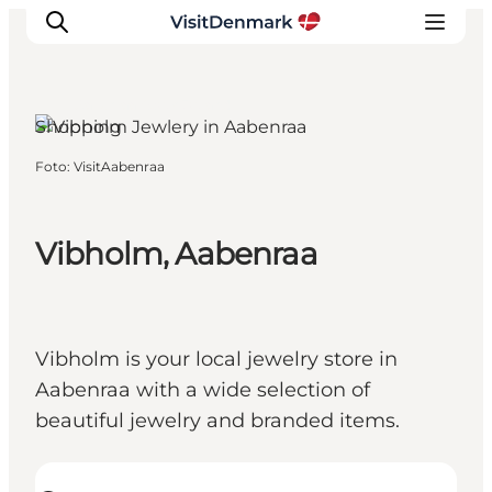
Aabenraa, South Jutland
Shopping
Foto
:
VisitAabenraa
Inspiratie
Bestemmingen
Wat te doen
Vibholm, Aabenraa
Accommodaties
Plan je reis
Vibholm is your local jewelry store in
Aabenraa with a wide selection of
beautiful jewelry and branded items.