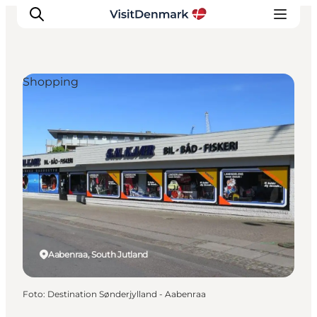
Shopping
Inspiratie
Bestemmingen
Wat te doen
Accommodaties
Plan je reis
Aabenraa, South Jutland
Foto
:
Destination Sønderjylland - Aabenraa