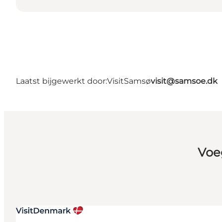
Laatst bijgewerkt door:
VisitSamsø
visit@samsoe.dk
Voe