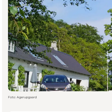
Foto
:
Agerupgaard