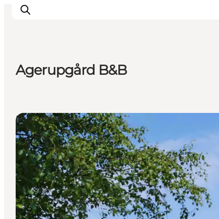
Agerupgård B&B
Inspiratie
Bestemmingen
Wat te doen
Bed & Breakfast
Accommodaties
Plan je reis