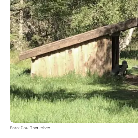
Foto
:
Poul Therkelsen