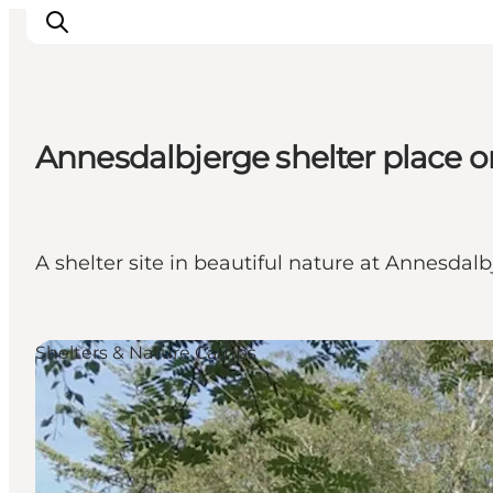
Annesdalbjerge shelter place 
Inspiratie
Bestemmingen
Wat te doen
A shelter site in beautiful nature at Annesdalbj
Accommodaties
Plan je reis
Shelters & Nature Camps