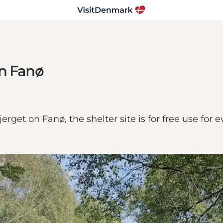
on Fanø
erget on Fanø, the shelter site is for free use for 