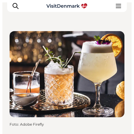
Nightlife and Clubs
Inspiratie
Bestemmingen
Wat te doen
Accommodaties
Plan je reis
Foto
:
Adobe Firefly