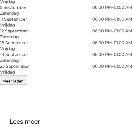
Vrijdag
5 September
06:00 PM–01:00 AM
Where can you find Bar Nu?
Zaterdag
11 September
06:00 PM–01:00 AM
Right in the middle of the café area at Ove
Vrijdag
Sprogøes Plads/Gråbrødre Torv in Skt.
12 September
06:00 PM–01:00 AM
Zaterdag
Gertrudsstræde. The area has developed into a
18 September
06:00 PM–01:00 AM
bit of a café mecca with lots of variety and
Vrijdag
19 September
06:00 PM–01:00 AM
outdoor seating most of the year.
Zaterdag
25 September
06:00 PM–01:00 AM
Vrijdag
Meer laden
Facebook
Lees meer