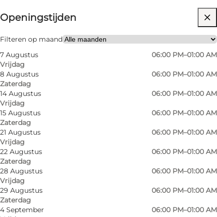
Openingstijden
Website bezoeken
My partner, Friends
Filteren op maand
7 Augustus
06:00 PM–01:00 AM
Vrijdag
8 Augustus
06:00 PM–01:00 AM
Zaterdag
14 Augustus
06:00 PM–01:00 AM
Vrijdag
15 Augustus
06:00 PM–01:00 AM
Zaterdag
Over the past 5 years, the cocktail crowd has
21 Augustus
06:00 PM–01:00 AM
Vrijdag
gradually become more and more interested in
22 Augustus
06:00 PM–01:00 AM
experimenting with new flavours and
Zaterdag
combinations of ingredients and the people
28 Augustus
06:00 PM–01:00 AM
Vrijdag
behind Bar Nu hope that Bar Nu can become a
29 Augustus
06:00 PM–01:00 AM
kind of show room for new and wild cocktail
Zaterdag
4 September
06:00 PM–01:00 AM
experiments.