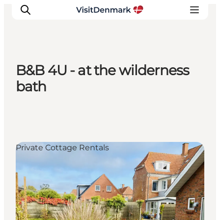
B&B 4U - at the wilderness
Inspiratie
bath
Bestemmingen
Wat te doen
Accommodaties
Plan je reis
Private Cottage Rentals