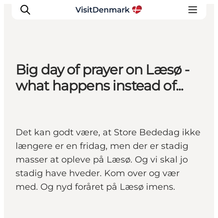
Big day of prayer on Læsø -
Inspiratie
what happens instead of...
Bestemmingen
Wat te doen
Accommodaties
Det kan godt være, at Store Bededag ikke
Plan je reis
længere er en fridag, men der er stadig
masser at opleve på Læsø. Og vi skal jo
stadig have hveder. Kom over og vær
med. Og nyd foråret på Læsø imens.