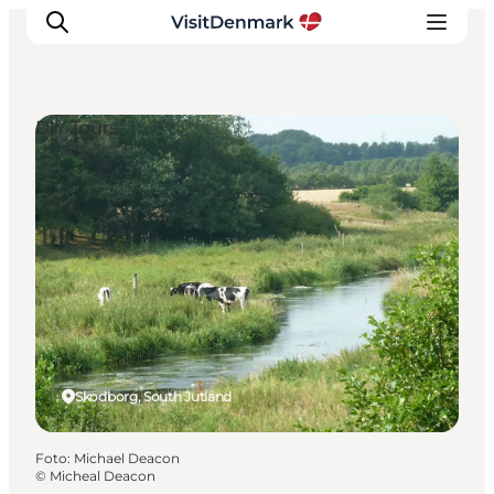
DIY Tours
Inspiratie
Bestemmingen
Wat te doen
Accommodaties
Plan je reis
Skodborg, South Jutland
Foto
:
Michael Deacon
©
Micheal Deacon