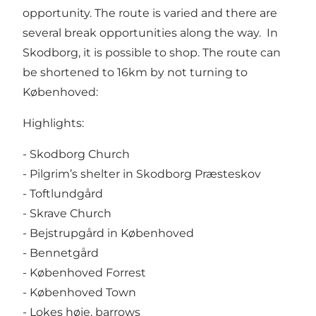
opportunity. The route is varied and there are
several break opportunities along the way. In
Skodborg, it is possible to shop. The route can
be shortened to 16km by not turning to
Københoved:
Highlights:
- Skodborg Church
- Pilgrim’s shelter in Skodborg Præsteskov
- Toftlundgård
- Skrave Church
- Bejstrupgård in Københoved
- Bennetgård
- Københoved Forrest
- Københoved Town
- Lokes høje, barrows