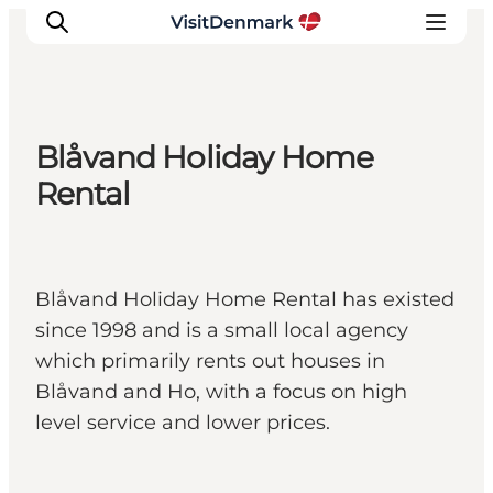
Blåvand Holiday Home
Inspiratie
Rental
Bestemmingen
Wat te doen
Accommodaties
Blåvand Holiday Home Rental has existed
Plan je reis
since 1998 and is a small local agency
which primarily rents out houses in
Blåvand and Ho, with a focus on high
level service and lower prices.