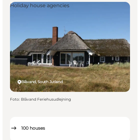
Holiday house agencies
Blåvand, South Jutland
Foto
:
Blåvand Feriehusudlejning
100
houses