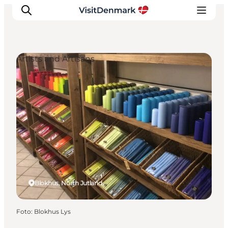
Artists and Artisans
Inspiratie
Bestemmingen
Wat te doen
Accommodaties
Plan je reis
Blokhus, North Jutland
Foto
:
Blokhus Lys