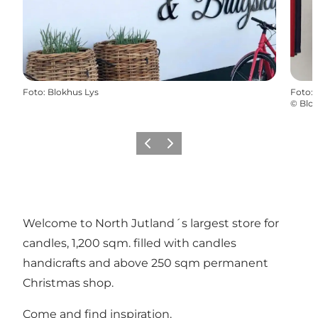
Foto
:
Blokhus Lys
Foto
:
©
Blok
Vorige
Volgende
Welcome to North Jutland´s largest store for
candles, 1,200 sqm. filled with candles
handicrafts and above 250 sqm permanent
Christmas shop.
Come and find inspiration.