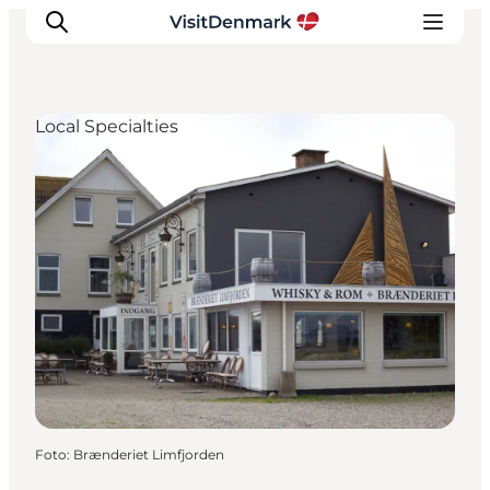
Local Specialties
Inspiratie
Bestemmingen
Wat te doen
Accommodaties
Plan je reis
Foto
:
Brænderiet Limfjorden