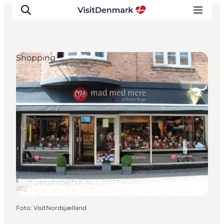
Shopping
Inspiratie
Bestemmingen
Wat te doen
Accommodaties
Plan je reis
Foto
:
VisitNordsjælland