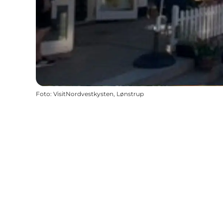
Foto
:
VisitNordvestkysten, Lønstrup