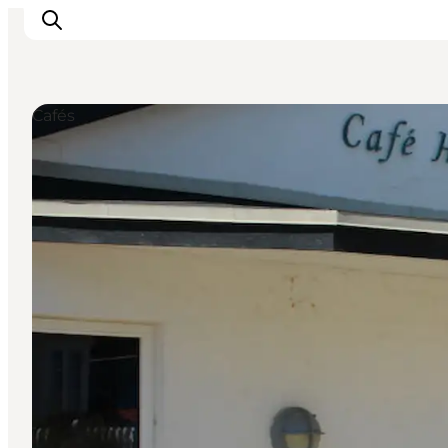
Cafés
Inspiratie
Bestemmingen
Wat te doen
Accommodaties
Plan je reis