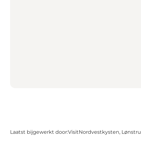
Laatst bijgewerkt door:
VisitNordvestkysten, Lønstr