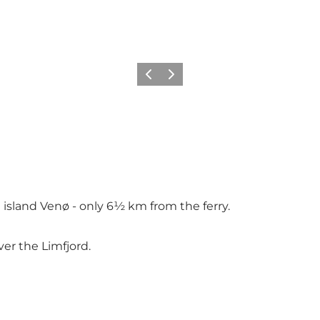
Vorige
Volgende
 island Venø - only 6½ km from the ferry.
ver the Limfjord.