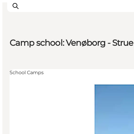
Camp school: Venøborg - Strue
Inspiratie
Bestemmingen
Wat te doen
School Camps
Accommodaties
Plan je reis