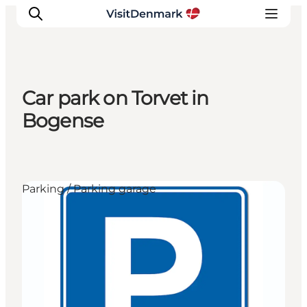
Car park on Torvet in
Inspiratie
Bogense
Bestemmingen
Wat te doen
Accommodaties
Parking / Parking garage
Plan je reis