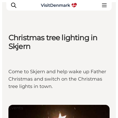
Christmas tree lighting in
Inspiratie
Skjern
Bestemmingen
Wat te doen
Accommodaties
Come to Skjern and help wake up Father
Plan je reis
Christmas and switch on the Christmas
tree lights in town.
Events