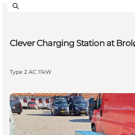
Clever Charging Station at Bro
Inspiratie
Bestemmingen
Wat te doen
Type 2 AC 11kW
Accommodaties
Plan je reis
Electric charging stations