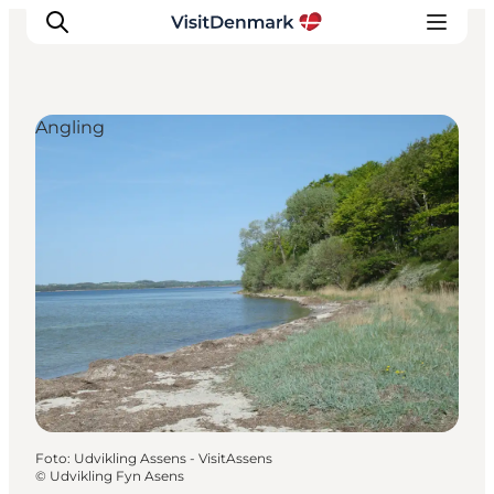
Angling
Inspiratie
Bestemmingen
Wat te doen
Accommodaties
Plan je reis
Foto
:
Udvikling Assens - VisitAssens
©
Udvikling Fyn Asens