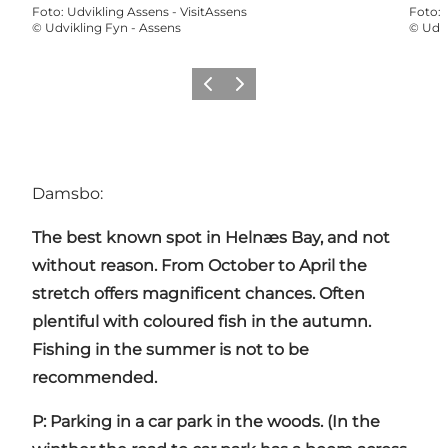
Foto
:
Udvikling Assens - VisitAssens
Foto
:
©
Udvikling Fyn - Assens
©
Udvi
Vorige
Volgende
Damsbo:
The best known spot in Helnæs Bay, and not
without reason. From October to April the
stretch offers magnificent chances. Often
plentiful with coloured fish in the autumn.
Fishing in the summer is not to be
recommended.
P: Parking in a car park in the woods. (In the