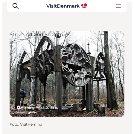
Street Art and Sculptures
Inspiratie
Bestemmingen
Wat te doen
Accommodaties
Plan je reis
Herning, West Jutland
Foto
:
VisitHerning