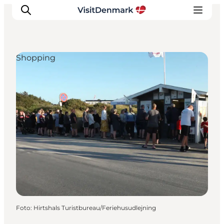
Shopping
Inspiratie
Bestemmingen
Wat te doen
Accommodaties
Plan je reis
Foto
:
Hirtshals Turistbureau/Feriehusudlejning