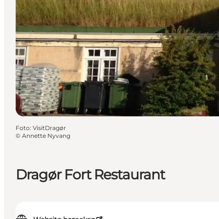
Foto
:
VisitDragør
©
Annette Nyvang
Dragør Fort Restaurant