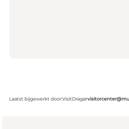
Laatst bijgewerkt door:
VisitDragør
visitorcenter@m