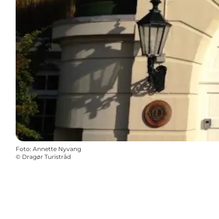
Foto
:
Annette Nyvang
©
Dragør Turistråd