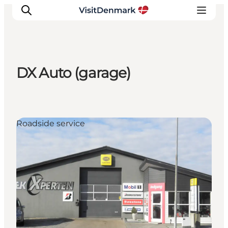
DX Auto (garage)
Inspiratie
Bestemmingen
Wat te doen
Roadside service
Accommodaties
Plan je reis