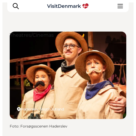
Theatres/Cinemas
Inspiratie
Bestemmingen
Wat te doen
Accommodaties
Plan je reis
Haderslev, South Jutland
Foto
:
Forsøgsscenen Haderslev