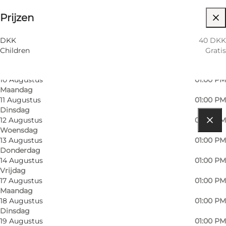
Prijzen
Friends, My partner, Myself
5 Augustus
01:00 PM
Woensdag
6 Augustus
01:00 PM
DKK
40 DKK
Donderdag
Children
Gratis
7 Augustus
01:00 PM
Vrijdag
10 Augustus
01:00 PM
Maandag
11 Augustus
01:00 PM
Dinsdag
12 Augustus
01:00 PM
Woensdag
Routebeschrijving
13 Augustus
01:00 PM
Donderdag
Sønderbro 1
14 Augustus
01:00 PM
Vrijdag
6400 Sønderborg
17 Augustus
01:00 PM
Maandag
18 Augustus
01:00 PM
Routebeschrijving
Dinsdag
19 Augustus
01:00 PM