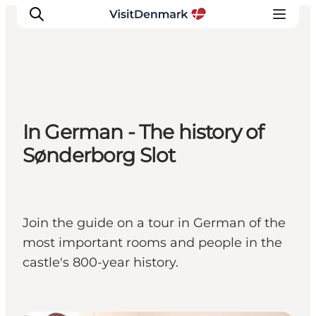
Inspiratie
In German - The history of
Bestemmingen
Sønderborg Slot
Wat te doen
Accommodaties
Plan je reis
Join the guide on a tour in German of the
most important rooms and people in the
castle's 800-year history.