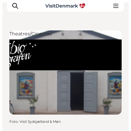
Theatres/Cinemas
Inspiratie
Bestemmingen
Wat te doen
Accommodaties
Plan je reis
Foto
:
Visit Sydsjælland & Møn