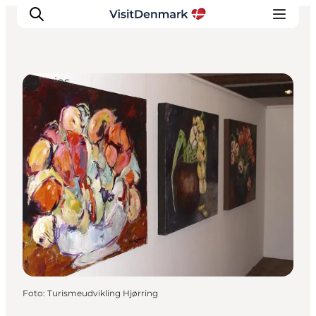
Galleries
Inspiratie
Bestemmingen
Wat te doen
Accommodaties
Plan je reis
Foto
:
Turismeudvikling Hjørring