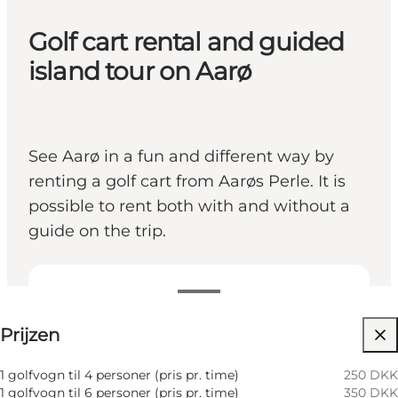
Golf cart rental and guided
island tour on Aarø
See Aarø in a fun and different way by
renting a golf cart from Aarøs Perle. It is
possible to rent both with and without a
guide on the trip.
Prijzen bekijken
Prijzen
Website bezoeken
Children, Friends, My business
1 golfvogn til 4 personer (pris pr. time)
250 DKK
1 golfvogn til 6 personer (pris pr. time)
350 DKK