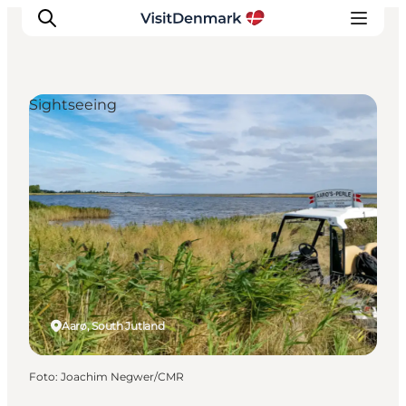
Sightseeing
Inspiratie
Bestemmingen
Wat te doen
Accommodaties
Plan je reis
Aarø, South Jutland
Foto
:
Joachim Negwer/CMR