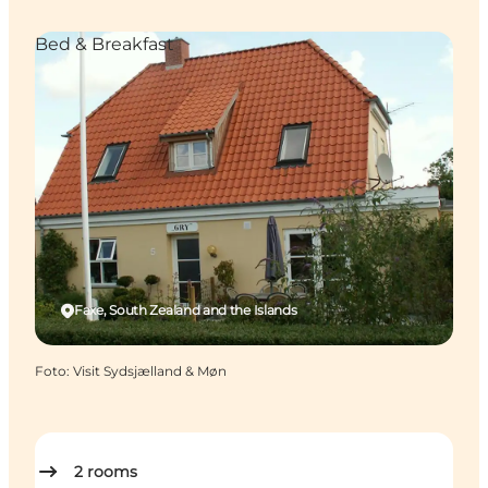
Bed & Breakfast
Faxe, South Zealand and the Islands
Foto
:
Visit Sydsjælland & Møn
2
rooms