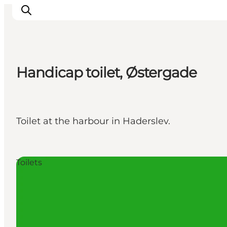
Handicap toilet, Østergade
Inspiratie
Bestemmingen
Wat te doen
Toilet at the harbour in Haderslev.
Accommodaties
Plan je reis
Toilets