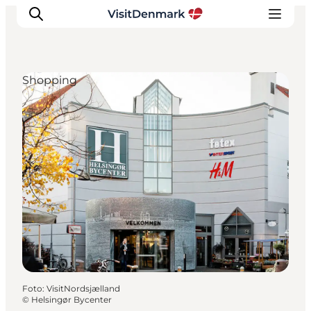
Shopping
Inspiratie
Bestemmingen
Wat te doen
Accommodaties
Plan je reis
Foto
:
VisitNordsjælland
©
Helsingør Bycenter