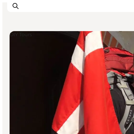
DIY Tours
Inspiratie
Bestemmingen
Wat te doen
Accommodaties
Plan je reis