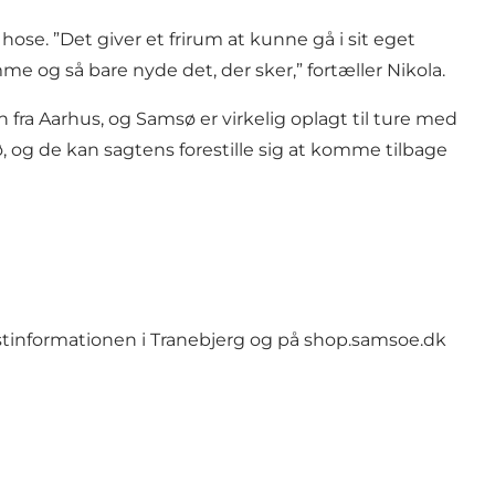
ose. ”Det giver et frirum at kunne gå i sit eget
me og så bare nyde det, der sker,” fortæller Nikola.
 fra Aarhus, og Samsø er virkelig oplagt til ture med
, og de kan sagtens forestille sig at komme tilbage
istinformationen i Tranebjerg og på shop.samsoe.dk