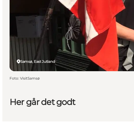
Samsø, East Jutland
Foto
:
VisitSamsø
Her går det godt