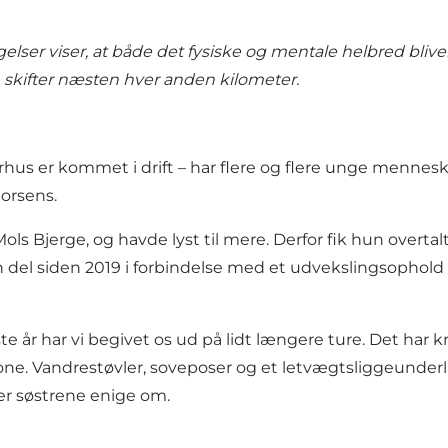
lser viser, at både det fysiske og mentale helbred bliver b
skifter næsten hver anden kilometer.
Aarhus er kommet i drift – har flere og flere unge menne
orsens.
 Bjerge, og havde lyst til mere. Derfor fik hun overtalt
 del siden 2019 i forbindelse med et udvekslingsophold i No
este år har vi begivet os ud på lidt længere ture. Det har
one. Vandrestøvler, soveposer og et letvægtsliggeunderl
er søstrene enige om.