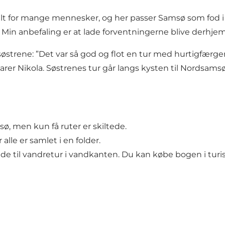
alt for mange mennesker, og her passer Samsø som fod i h
. Min anbefaling er at lade forventningerne blive derhjem
søstrene: ”Det var så god og flot en tur med hurtigfærgen
rer Nikola. Søstrenes tur går langs kysten til Nordsamsø
 men kun få ruter er skiltede.
alle er samlet i en folder.
de til vandretur i vandkanten. Du kan købe bogen i tur