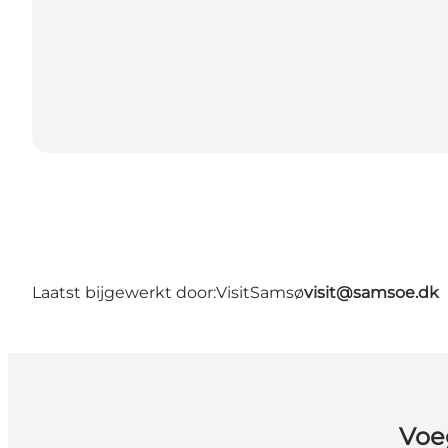
Laatst bijgewerkt door:
VisitSamsø
visit@samsoe.dk
Voe