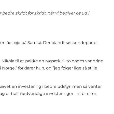
edre skridt for skridt, når vi begiver os ud i
sker fået øje på Samsø. Deriblandt søskendeparret
 Nikola til at pakke en rygsæk til to dages vandring
rge,” forklarer hun, og ”jeg følger lige så stille
 krævet en investering i bedre udstyr, men så venter
ag er helt nødvendige investeringer – især er en