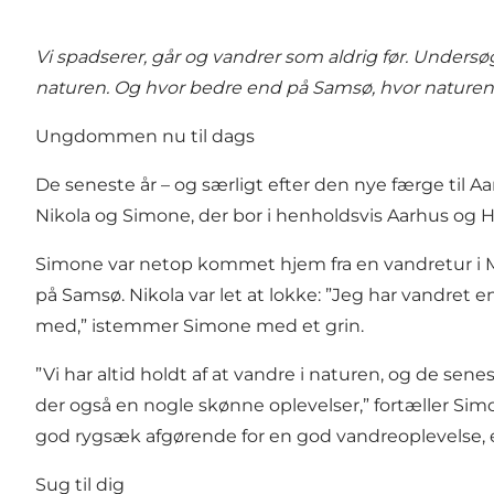
Vi spadserer, går og vandrer som aldrig før. Undersøge
naturen. Og hvor bedre end på Samsø, hvor naturen 
Ungdommen nu til dags
De seneste år – og særligt efter den nye færge til 
Nikola og Simone, der bor i henholdsvis Aarhus og H
Simone var netop kommet hjem fra en vandretur i Mols
på Samsø. Nikola var let at lokke: ”Jeg har vandret en
med,” istemmer Simone med et grin.
”Vi har altid holdt af at vandre i naturen, og de sen
der også en nogle skønne oplevelser,” fortæller Sim
god rygsæk afgørende for en god vandreoplevelse, 
Sug til dig