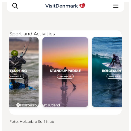
Sport and Activities
Inspiratie
Bestemmingen
Wat te doen
Accommodaties
Plan je reis
Holstebro, West Jutland
Foto
:
Holstebro Surf Klub