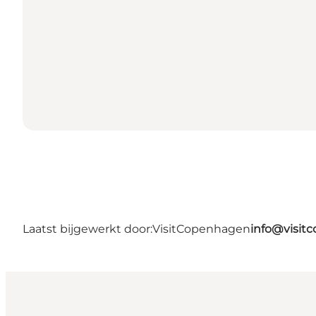
Laatst bijgewerkt door:
VisitCopenhagen
info@visit