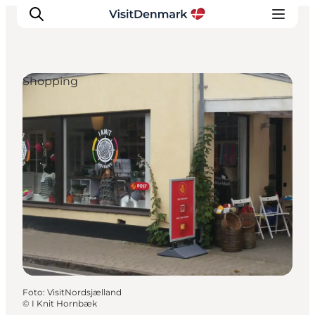
Shopping
Inspiratie
Bestemmingen
Wat te doen
Accommodaties
Plan je reis
Foto
:
VisitNordsjælland
©
I Knit Hornbæk