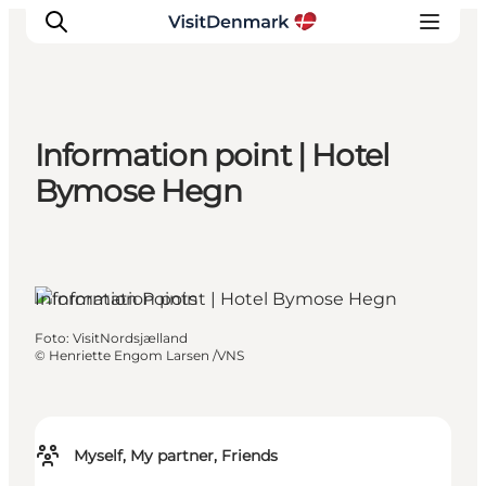
Information point | Hotel
Inspiratie
Bymose Hegn
Bestemmingen
Wat te doen
Accommodaties
Information Points
Plan je reis
Foto
:
VisitNordsjælland
©
Henriette Engom Larsen /VNS
Myself, My partner, Friends