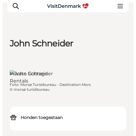
John Schneider
Inspiratie
Bestemmingen
Wat te doen
Private Cottage
Accommodaties
Rentals
Plan je reis
Foto
:
Morsø Turistbureau - Destination Mors
©
morsø turistbureau
Honden toegestaan