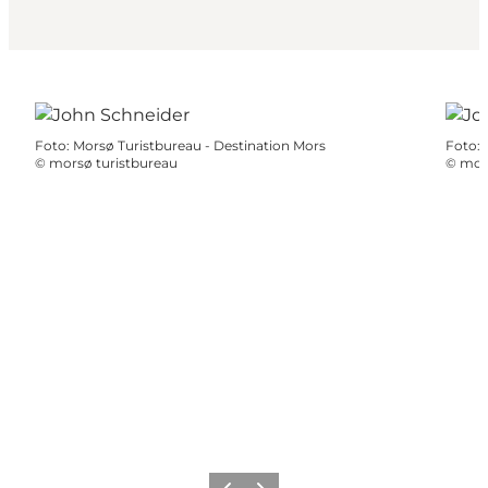
Foto
:
Morsø Turistbureau - Destination Mors
Foto
:
©
morsø turistbureau
©
mors