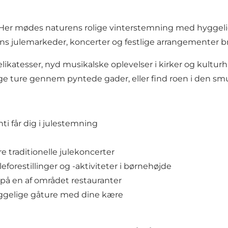
Her mødes naturens rolige vinterstemning med hyggelige 
mens julemarkeder, koncerter og festlige arrangementer 
atesser, nyd musikalske oplevelser i kirker og kulturh
e ture gennem pyntede gader, eller find roen i den smukk
ti får dig i julestemning
e traditionelle
julekoncerter
leforestillinger og -aktiviteter i børnehøjde
på en af området restauranter
ggelige gåture
med dine kære