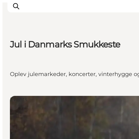
Jul i Danmarks Smukkeste
Inspiratie
Bestemmingen
Wat te doen
Oplev julemarkeder, koncerter, vinterhygge o
Accommodaties
Plan je reis
Events