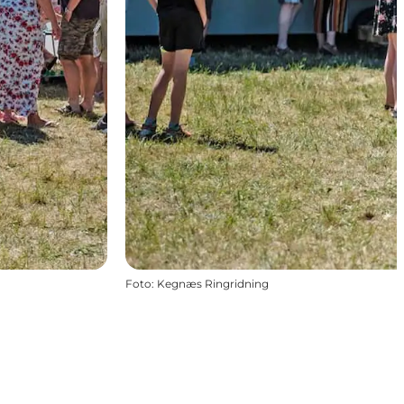
Foto
:
Kegnæs Ringridning