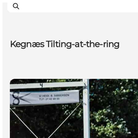
Kegnæs Tilting-at-the-ring
Inspiratie
Bestemmingen
Wat te doen
Accommodaties
Events
Plan je reis