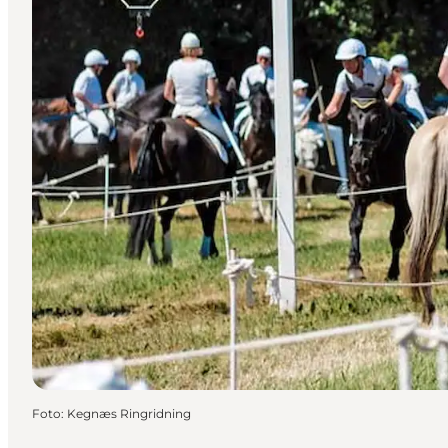
Foto
:
Kegnæs Ringridning