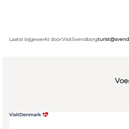
Laatst bijgewerkt door:
VisitSvendborg
turist@svend
Voe