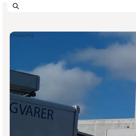
Shopping
Inspiratie
Bestemmingen
Wat te doen
Accommodaties
Plan je reis