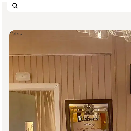
Cafés
Inspiratie
Bestemmingen
Wat te doen
Accommodaties
Plan je reis