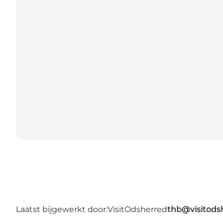
Laatst bijgewerkt door:
VisitOdsherred
thb@visitods