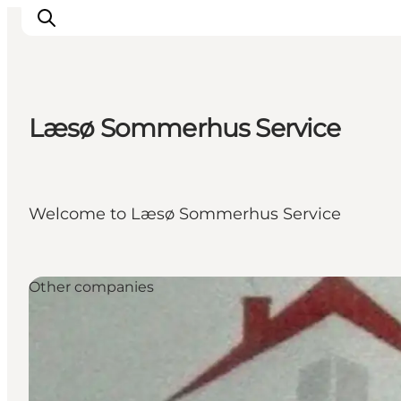
Læsø Sommerhus Service
Inspiratie
Bestemmingen
Wat te doen
Welcome to Læsø Sommerhus Service
Accommodaties
Plan je reis
Other companies