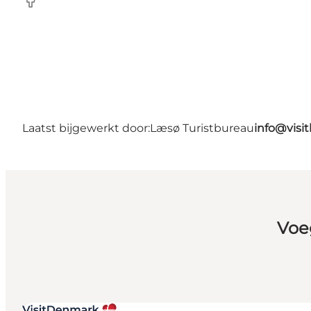
Facebook
Laatst bijgewerkt door:
Læsø Turistbureau
info@visit
Voe