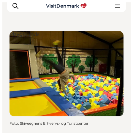
Playgrounds
Inspiratie
Bestemmingen
Wat te doen
Accommodaties
Plan je reis
Foto
:
Skiveegnens Erhvervs- og Turistcenter