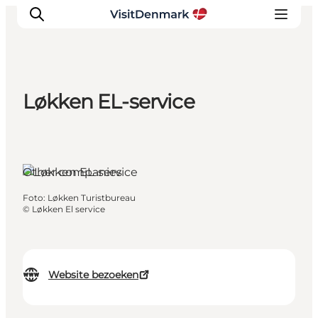
Løkken EL-service
Inspiratie
Bestemmingen
Wat te doen
Other companies
Accommodaties
Plan je reis
Foto
:
Løkken Turistbureau
©
Løkken El service
Website bezoeken