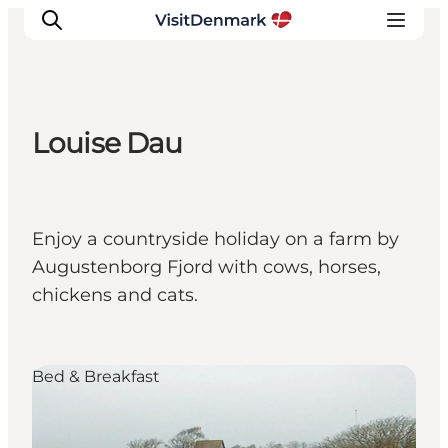
Louise Dau
Inspiratie
Bestemmingen
Wat te doen
Enjoy a countryside holiday on a farm by
Accommodaties
Augustenborg Fjord with cows, horses,
Plan je reis
chickens and cats.
Bed & Breakfast