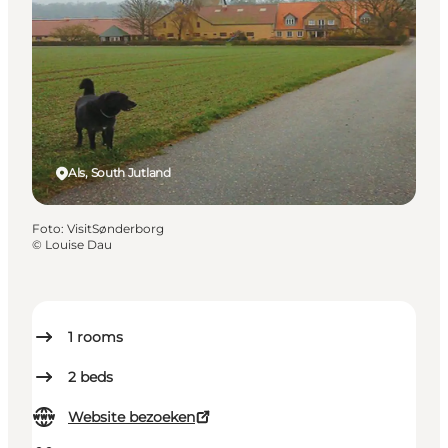
Als, South Jutland
Foto
:
VisitSønderborg
©
Louise Dau
1
rooms
2
beds
Website bezoeken