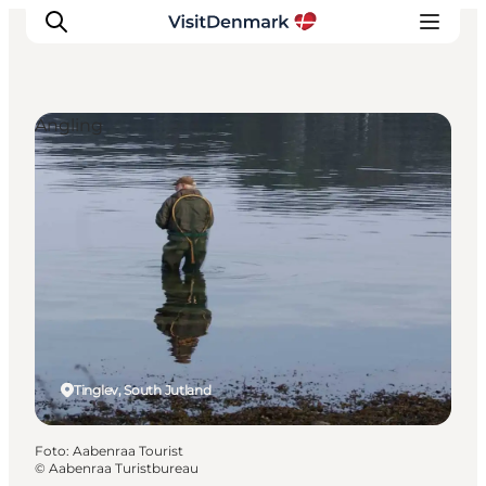
Angling
Inspiratie
Bestemmingen
Wat te doen
Accommodaties
Plan je reis
Tinglev, South Jutland
Foto
:
Aabenraa Tourist
©
Aabenraa Turistbureau